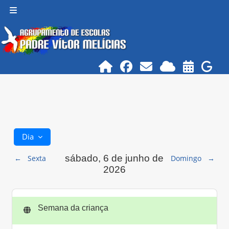
Ir para o conteúdo principal
Painel lateral
Dia
sábado, 6 de junho de
←
Sexta
Domingo
→
2026
Semana da criança