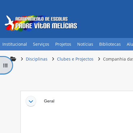
Ir para o conteúdo principal
Institucional
Serviços
Projetos
Notícias
Bibliotecas
Al
Disciplinas
Clubes e Projectos
Companhia das
Abrir índice da disciplina
Lista de secções
Geral