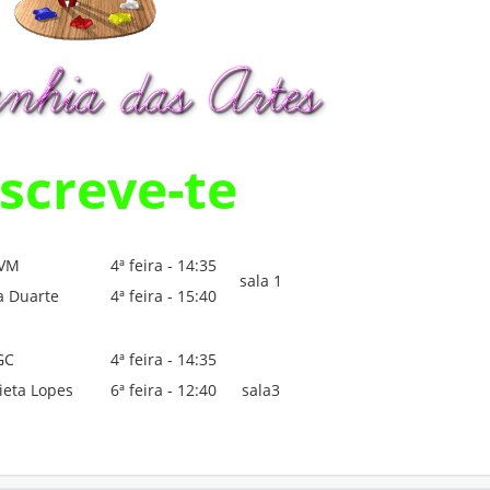
screve-te
VM
4ª feira - 14:35
sala 1
ia Duarte
4ª feira - 15:40
GC
4ª feira - 14:35
ieta Lopes
6ª feira - 12:40
sala3