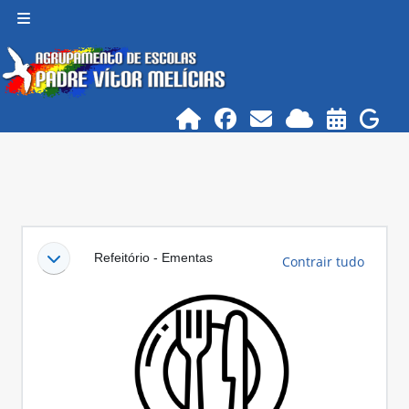
Ir para o conteúdo principal
Painel lateral
Lista de secções
Refeitório - Ementas
Contrair tudo