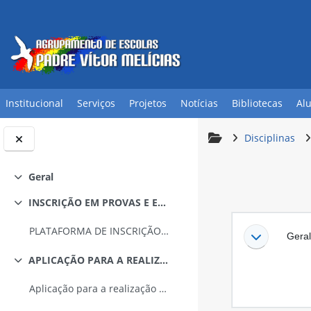
Ir para o conteúdo principal
Institucional
Serviços
Projetos
Notícias
Bibliotecas
Al
Disciplinas
Geral
Contrair
INSCRIÇÃO EM PROVAS E EXAMES
Contrair
Lista de sec
PLATAFORMA DE INSCRIÇÃO ELETRÓNICA EM PROVAS E EXAMES - PIEPE
Gera
APLICAÇÃO PARA A REALIZAÇÃO DAS PROVAS
Contrair
Aplicação para a realização das provas - Download (atualizado em 7.5.2025)