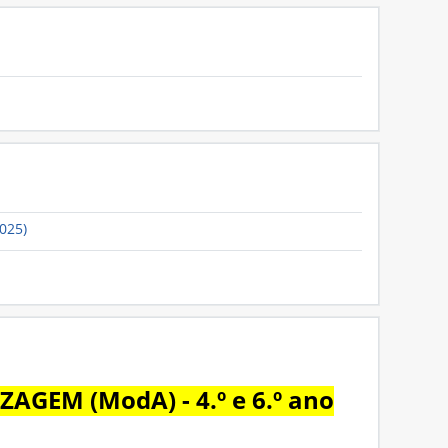
Hiperligação
Ficheiro
2025)
EM (ModA) - 4.º e 6.º ano