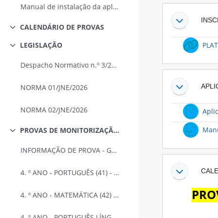
Manual de instalação da aplicação das Provas
INSC
CALENDÁRIO DE PROVAS
Contrair
PLAT
LEGISLAÇÃO
Contrair
Despacho Normativo n.º 3/2026
APLI
NORMA 01/JNE/2026
NORMA 02/JNE/2026
Apli
Manu
PROVAS DE MONITORIZAÇÃO DA APRENDIZAGEM (ModA) 4.º e 6.º ano
Contrair
INFORMAÇÃO DE PROVA - GERAL (4.º e 6.º ano)
CALE
4. º ANO - PORTUGUÊS (41) - INFORMAÇÃO DE PROVA
PROV
4. º ANO - MATEMÁTICA (42) - INFORMAÇÃO DE PROVA
4. º ANO - PORTUGUÊS LÍNGUA NÃO MATERNA NÍVEL A2 (43) - INFORMAÇÃO DE PROVA