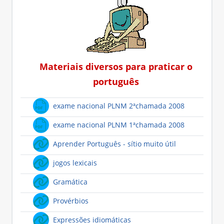
Materiais diversos para praticar o
português
Ficheiro
exame nacional PLNM 2ªchamada 2008
Ficheiro
exame nacional PLNM 1ªchamada 2008
Hiperligação
Aprender Português - sítio muito útil
Hiperligação
jogos lexicais
Hiperligação
Gramática
Hiperligação
Provérbios
Hiperligação
Expressões idiomáticas