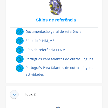
Sítios de referência
Hiperligação
Documentação geral de referência
Hiperligação
Sítio do PLNM_ME
Hiperligação
Sítio de referência PLNM
Hiperlig
Português Para falantes de outras línguas
Português Para falantes de outras línguas-
Hiperligação
actividades
Topic 2