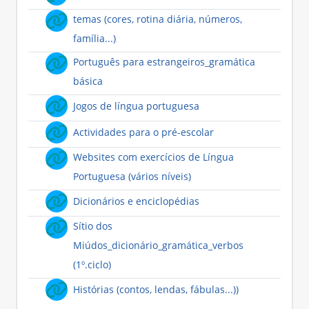
temas (cores, rotina diária, números,
Hiperligação
família...)
Português para estrangeiros_gramática
Hiperligação
básica
Hiperligação
Jogos de língua portuguesa
Hiperligação
Actividades para o pré-escolar
Websites com exercícios de Língua
Hiperligação
Portuguesa (vários níveis)
Hiperligação
Dicionários e enciclopédias
Sítio dos
Miúdos_dicionário_gramática_verbos
Hiperligação
(1º.ciclo)
Hiperligação
Histórias (contos, lendas, fábulas...))