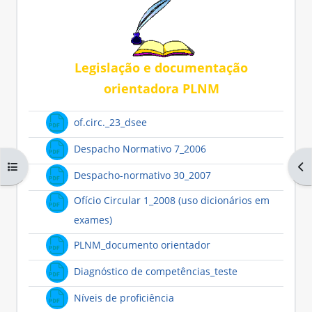
Legislação e documentação
orientadora PLNM
Ficheiro
of.circ._23_dsee
Ficheiro
Despacho Normativo 7_2006
Abrir índice da disciplina
Abr
Ficheiro
Despacho-normativo 30_2007
Ofício Circular 1_2008 (uso dicionários em
Ficheiro
exames)
Ficheiro
PLNM_documento orientador
Ficheiro
Diagnóstico de competências_teste
Ficheiro
Níveis de proficiência