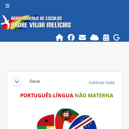
Ir para o conteúdo principal
Painel lateral
Lista de secções
Geral
Contrair tudo
PORTUGUÊS-LÍNGUA
NÃO MATERNA