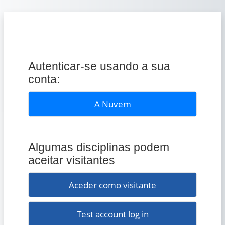
Ir para o conteúdo principal
Autenticar-se usando a sua
conta:
A Nuvem
Algumas disciplinas podem
aceitar visitantes
Aceder como visitante
Test account log in