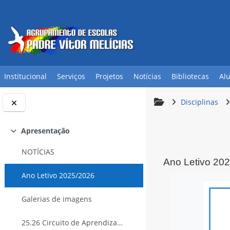
Ir para o conteúdo principal
Institucional
Serviços
Projetos
Notícias
Bibliotecas
Al
Disciplinas
Apresentação
Contrair
NOTÍCIAS
Ano Letivo 20
Ano Letivo 2025/2026
Requisitos de 
Galerias de imagens
25.26 Circuito de Aprendizagem