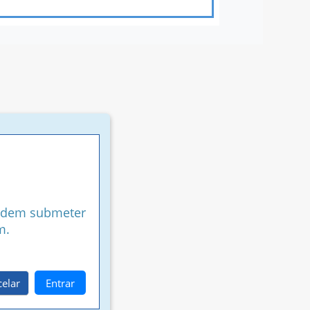
podem submeter
m.
elar
Entrar