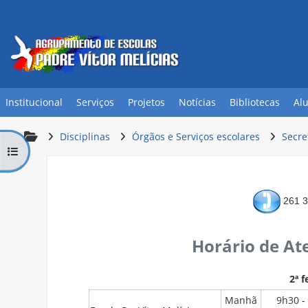
Ir para o conteúdo principal
Institucional
Serviços
Projetos
Notícias
Bibliotecas
Al
Disciplinas
Órgãos e Serviços escolares
Secre
Abrir índice da disciplina
Lista de secções
261 3
Horário de At
2ª f
Manhã
9h30 -