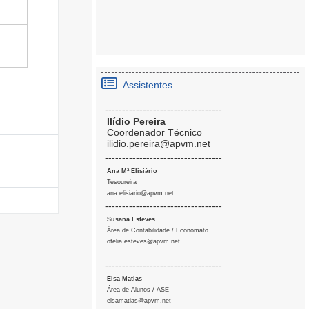
Assistentes
----------------------------------
Ilídio Pereira
Coordenador Técnico
ilidio.pereira@apvm.net
----------------------------------
Ana Mª Elisiário
Tesoureira
ana.elisiario@apvm.net
----------------------------------
Susana Esteves
Área de Contabilidade / Economato
ofelia.esteves@apvm.net
----------------------------------
Elsa Matias
Área de Alunos / ASE
elsamatias@apvm.net