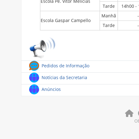
Escola Pe. Vítor Melícias
Tarde
14h00 -
Manhã
-
Escola Gaspar Campello
Tarde
-
Feedback
Pedidos de Informação
Fórum
Notícias da Secretaria
Fórum
Anúncios
Ob