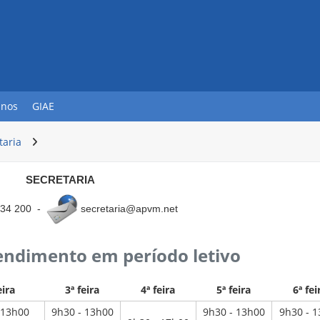
unos
GIAE
taria
SECRETARIA
34 200 -
secretaria@apvm.net
endimento em período letivo
eira
3ª feira
4ª feira
5ª feira
6ª fei
 13h00
9h30 - 13h00
9h30 - 13h00
9h30 - 