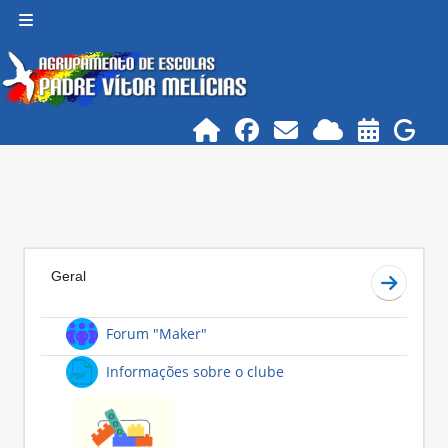
Ir para o conteúdo principal
Painel lateral
Lista de secções
Geral
Ir para 
Fórum
Forum "Maker"
Ficheiro
Informações sobre o clube