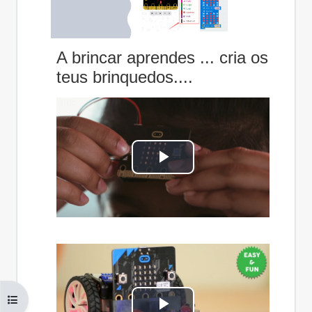
A brincar aprendes ... cria os
teus brinquedos....
T
o
c
a
r
Abrir índice da disciplina