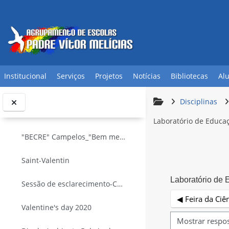
Ir para o conteúdo principal
Sessão informativa sobre "Bullying"
Decorações natalícias
Visita estudo 8º ano_PORT+FQ
Institucional
Serviços
Projetos
Notícias
Bibliotecas
Al
Exposição 8ºano_Lápis de Cor
Disciplinas
La Chandeleur
Laboratório de Educaç
"BECRE" Campelos_"Bem me quer, bem nos quer"
Saint-Valentin
Laboratório de 
Sessão de esclarecimento-Consumos e dependências
◀︎ Feira da Ci
Valentine's day 2020
Modo de visualiz