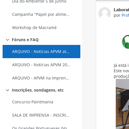
Dia do Ambiente 5 de junho
Número 
Laborat
Campanha "Papel por alimentos"
por
Pro
Workshop de Macramé
Fóruns e FAQ
Contrair
ARQUIVO - Notícias APVM até 2023/2024
ARQUIVO - Notícias APVM 2007/2008
Já está
Este no
produçã
ARQUIVO - APVM na Imprensa até 2011
Inscrições, sondagens, etc
Contrair
Concurso Paintmania
SALA DE IMPRENSA - INSCRIÇÕES
Os Grandes Portugueses (Votação APVM)