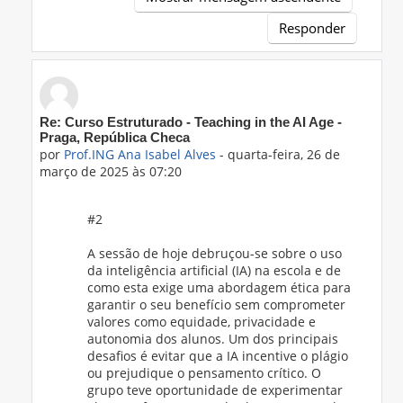
Responder
Em resposta a 'Prof.ING Ana Isabel Alves'
Re: Curso Estruturado - Teaching in the AI Age -
Praga, República Checa
por
Prof.ING Ana Isabel Alves
-
quarta-feira, 26 de
março de 2025 às 07:20
#2
A sessão de hoje debruçou-se sobre o uso
da inteligência artificial (IA) na escola e de
como esta exige uma abordagem ética para
garantir o seu benefício sem comprometer
valores como equidade, privacidade e
autonomia dos alunos. Um dos principais
desafios é evitar que a IA incentive o plágio
ou prejudique o pensamento crítico. O
grupo teve oportunidade de experimentar