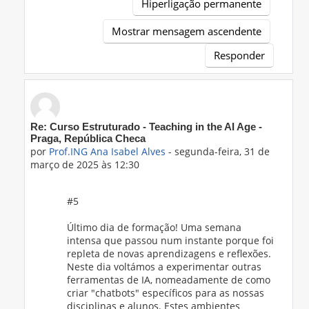
Hiperligação permanente
Mostrar mensagem ascendente
Responder
Em resposta a 'Prof.ING Ana Isabel Alves'
Re: Curso Estruturado - Teaching in the AI Age -
Praga, República Checa
por
Prof.ING Ana Isabel Alves
-
segunda-feira, 31 de
março de 2025 às 12:30
#5
Último dia de formação! Uma semana
intensa que passou num instante porque foi
repleta de novas aprendizagens e reflexões.
Neste dia voltámos a experimentar outras
ferramentas de IA, nomeadamente de como
criar "chatbots" específicos para as nossas
disciplinas e alunos. Estes ambientes