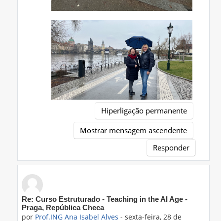
Hiperligação permanente
Mostrar mensagem ascendente
Responder
Em resposta a 'Prof.ING Ana Isabel Alves'
Re: Curso Estruturado - Teaching in the AI Age -
Praga, República Checa
por
Prof.ING Ana Isabel Alves
-
sexta-feira, 28 de