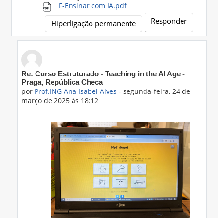
F-Ensinar com IA.pdf
Responder
Hiperligação permanente
Em resposta a 'Prof.ING Ana Isabel Alves'
Re: Curso Estruturado - Teaching in the AI Age -
Praga, República Checa
por
Prof.ING Ana Isabel Alves
-
segunda-feira, 24 de
março de 2025 às 18:12