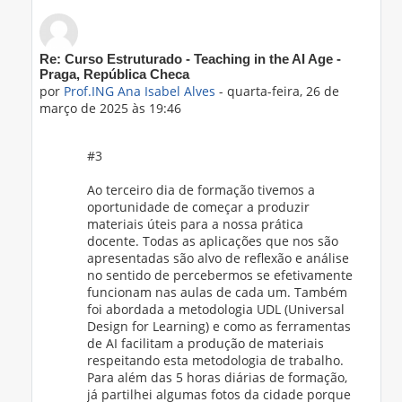
Em resposta a 'Prof.ING Ana Isabel Alves'
Re: Curso Estruturado - Teaching in the AI Age -
Praga, República Checa
por
Prof.ING Ana Isabel Alves
-
quarta-feira, 26 de
março de 2025 às 19:46
#3
Ao terceiro dia de formação tivemos a
oportunidade de começar a produzir
materiais úteis para a nossa prática
docente. Todas as aplicações que nos são
apresentadas são alvo de reflexão e análise
no sentido de percebermos se efetivamente
funcionam nas aulas de cada um. Também
foi abordada a metodologia UDL (Universal
Design for Learning) e como as ferramentas
de AI facilitam a produção de materiais
respeitando esta metodologia de trabalho.
Para além das 5 horas diárias de formação,
já partilhei algumas fotos da cidade porque