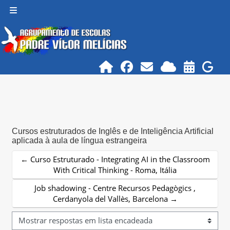
Ir para o conteúdo principal
Painel lateral
Cursos estruturados de Inglês e de Inteligência Artificial
aplicada à aula de língua estrangeira
← Curso Estruturado - Integrating AI in the Classroom
With Critical Thinking - Roma, Itália
Job shadowing - Centre Recursos Pedagògics ,
Cerdanyola del Vallès, Barcelona →
Modo de visualização