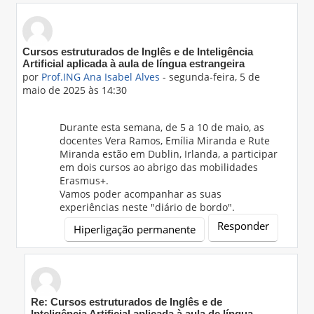
Número de respostas: 5
Cursos estruturados de Inglês e de Inteligência
Artificial aplicada à aula de língua estrangeira
por
Prof.ING Ana Isabel Alves
-
segunda-feira, 5 de
maio de 2025 às 14:30
Durante esta semana, de 5 a 10 de maio, as
docentes Vera Ramos, Emília Miranda e Rute
Miranda estão em Dublin, Irlanda, a participar
em dois cursos ao abrigo das mobilidades
Erasmus+.
Vamos poder acompanhar as suas
experiências neste "diário de bordo".
Responder
Hiperligação permanente
Em resposta a 'Prof.ING Ana Isabel Alves'
Re: Cursos estruturados de Inglês e de