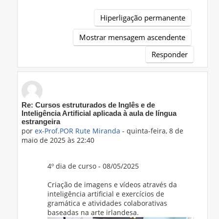
Hiperligação permanente
Mostrar mensagem ascendente
Responder
Em resposta a 'Prof.ING Ana Isabel Alves'
Re: Cursos estruturados de Inglês e de
Inteligência Artificial aplicada à aula de língua
estrangeira
por
ex-Prof.POR Rute Miranda
-
quinta-feira, 8 de
maio de 2025 às 22:40
4º dia de curso - 08/05/2025
Criação de imagens e vídeos através da
inteligência artificial e exercícios de
gramática e atividades colaborativas
baseadas na arte irlandesa.