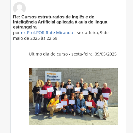
Em resposta a 'Prof.ING Ana Isabel Alves'
Re: Cursos estruturados de Inglês e de
Inteligência Artificial aplicada à aula de língua
estrangeira
por
ex-Prof.POR Rute Miranda
-
sexta-feira, 9 de
maio de 2025 às 22:59
Último dia de curso - sexta-feira, 09/05/2025