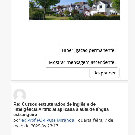
Hiperligação permanente
Mostrar mensagem ascendente
Responder
Em resposta a 'Prof.ING Ana Isabel Alves'
Re: Cursos estruturados de Inglês e de
Inteligência Artificial aplicada à aula de língua
estrangeira
por
ex-Prof.POR Rute Miranda
-
quarta-feira, 7 de
maio de 2025 às 23:17