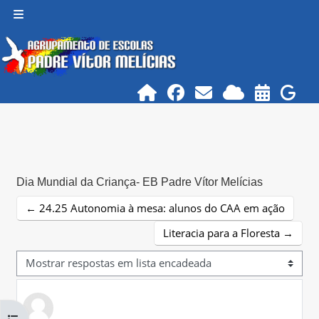
Ir para o conteúdo principal
Painel lateral
Dia Mundial da Criança- EB Padre Vítor Melícias
← 24.25 Autonomia à mesa: alunos do CAA em ação
Literacia para a Floresta →
Modo de visualização
Abrir índice da disciplina