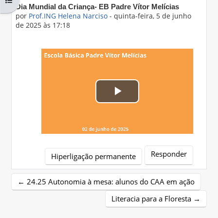
Número de respostas: 0
Dia Mundial da Criança- EB Padre Vítor Melícias
por
Prof.ING Helena Narciso
-
quinta-feira, 5 de junho
de 2025 às 17:18
Tocar
Vídeo
Responder
Hiperligação permanente
← 24.25 Autonomia à mesa: alunos do CAA em ação
Literacia para a Floresta →