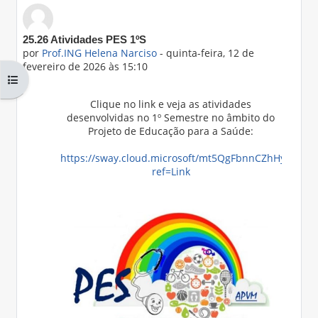
Número de respostas: 0
25.26 Atividades PES 1ºS
por
Prof.ING Helena Narciso
-
quinta-feira, 12 de
fevereiro de 2026 às 15:10
Abrir índice da disciplina
Clique no link e veja as atividades
desenvolvidas no 1º Semestre no âmbito do
Projeto de Educação para a Saúde:
https://sway.cloud.microsoft/mt5QgFbnnCZhHylt?
ref=Link