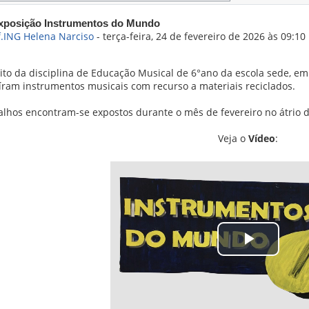
de respostas: 0
Exposição Instrumentos do Mundo
f.ING Helena Narciso
-
terça-feira, 24 de fevereiro de 2026 às 09:10
to da disciplina de Educação Musical de 6°ano da escola sede, em 
íram instrumentos musicais com recurso a materiais reciclados.
alhos encontram-se expostos durante o mês de fevereiro no átrio d
Veja o
Vídeo
:
Tocar
Vídeo