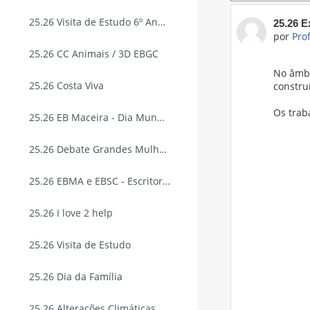
25.26 Visita de Estudo 6º Ano EBGC
Número 
25.26 
por
Pro
25.26 CC Animais / 3D EBGC
No âmbi
25.26 Costa Viva
constru
Os trab
25.26 EB Maceira - Dia Mundial da Criança
25.26 Debate Grandes Mulheres
25.26 EBMA e EBSC - Escritora e Ilustradora
25.26 I love 2 help
25.26 Visita de Estudo
25.26 Dia da Família
25.26 Alterações Climáticas