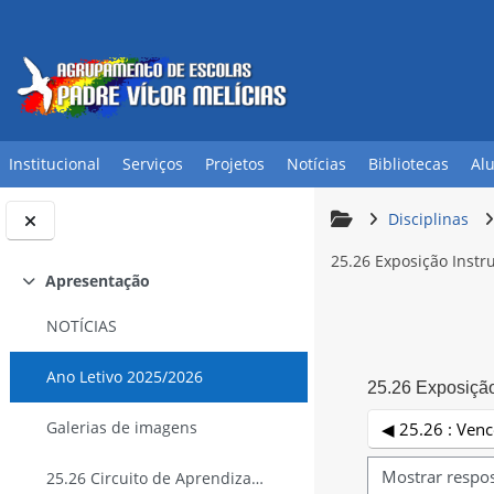
Ir para o conteúdo principal
Institucional
Serviços
Projetos
Notícias
Bibliotecas
Al
Disciplinas
25.26 Exposição Inst
Apresentação
Contrair
NOTÍCIAS
Ano Letivo 2025/2026
25.26 Exposiçã
Galerias de imagens
◀︎ 25.26 : Ven
25.26 Circuito de Aprendizagem
Modo de visualiz