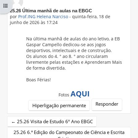
Abrir índice da disciplina
Número de respostas: 0
25.26 Última manhã de aulas na EBGC
por
Prof.ING Helena Narciso
-
quinta-feira, 18 de
junho de 2026 às 17:24
Na última manhã de aulas do ano letivo, a EB
Gaspar Campello dedicou-se aos jogos
desportivos, intelectuais e de construção.
Os alunos do 4. ° ao 8. ° ano circularam
livremente pelas estações e Aprenderam Mais
de forma divertida.
Boas Férias!
AQUI
Fotos
Responder
Hiperligação permanente
← 25.26 Visita de Estudo 6º Ano EBGC
25.26 6.ª Edição do Campeonato de Ciência e Escrita