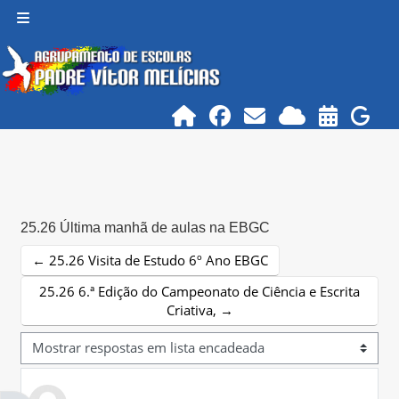
Ir para o conteúdo principal
Painel lateral
25.26 Última manhã de aulas na EBGC
← 25.26 Visita de Estudo 6º Ano EBGC
25.26 6.ª Edição do Campeonato de Ciência e Escrita
Criativa, →
Modo de visualização