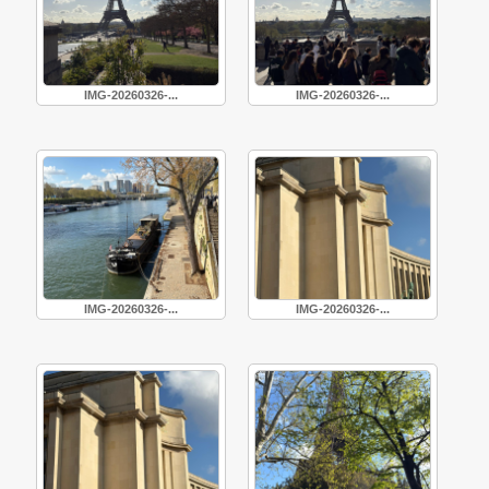
IMG-20260326-...
IMG-20260326-...
IMG-20260326-...
IMG-20260326-...