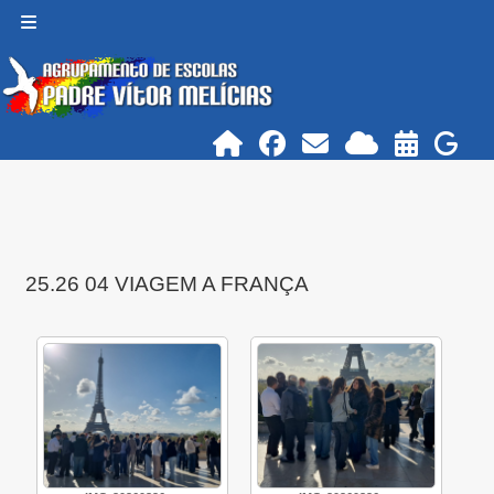
Ir para o conteúdo principal
Painel lateral
25.26 04 VIAGEM A FRANÇA
Requisitos de conclusão