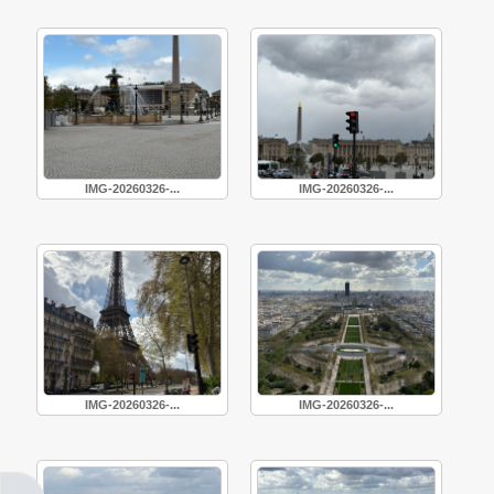
IMG-20260326-...
IMG-20260326-...
IMG-20260326-...
IMG-20260326-...