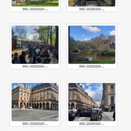
IMG-20260326-...
IMG-20260326-...
IMG-20260326-...
IMG-20260326-...
IMG-20260326-...
IMG-20260326-...