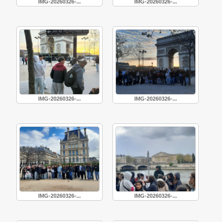
IMG-20260326-...
IMG-20260326-...
IMG-20260326-...
IMG-20260326-...
IMG-20260326-...
IMG-20260326-...