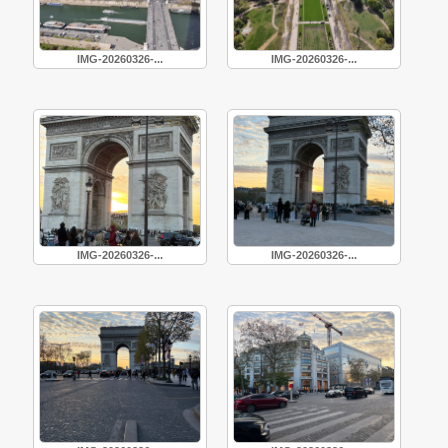
IMG-20260326-...
IMG-20260326-...
IMG-20260326-...
IMG-20260326-...