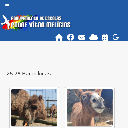
Ir para o conteúdo principal
Painel lateral
25.26 Bambilocas
Requisitos de conclusão