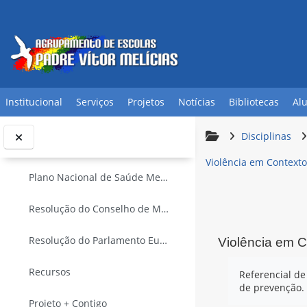
Ir para o conteúdo principal
Fundação Portuguesa de Cardiologia
SAÚDE MENTAL E PREVENÇÃO DA VIOLÊNCIA
Contrair
Coloca aqui as tuas dúvidas
Institucional
Serviços
Projetos
Notícias
Bibliotecas
Al
Legislação
Disciplinas
Programa Nacional para a Saúde Mental
Violência em Contexto
Plano Nacional de Saúde Mental (2007-2016)
Resolução do Conselho de Ministros n.º 49/2008, de 6 de Março
Resolução do Parlamento Europeu, de 19 de Fevereiro de 2009, sobre saúde mental
Violência em C
Requisitos de 
Recursos
Referencial de
de prevenção. 
Projeto + Contigo