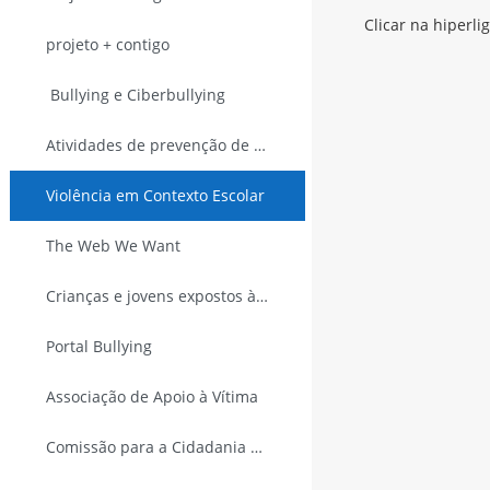
Clicar na hiperl
projeto + contigo
Bullying e Ciberbullying
Atividades de prevenção de Bullying e de Ciberbullying – manual Enable
Violência em Contexto Escolar
The Web We Want
Crianças e jovens expostos à violência doméstica - CPCJ
Portal Bullying
Associação de Apoio à Vítima
Comissão para a Cidadania e Igualdade de Género