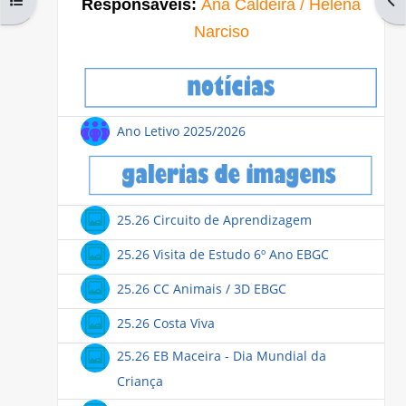
Responsáveis:
Ana Caldeira / Helena
Narciso
Fórum
Ano Letivo 2025/2026
Galeria de ima
25.26 Circuito de Aprendizagem
Galeria de 
25.26 Visita de Estudo 6º Ano EBGC
Galeria de imagens
25.26 CC Animais / 3D EBGC
Galeria de imagens
25.26 Costa Viva
25.26 EB Maceira - Dia Mundial da
Galeria de imagens
Criança